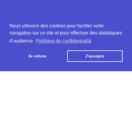
Nous utilisons des cookies pour faciliter votre
navigation sur ce site et pour effectuer des statistiques
d’audience.
Politique de confidentialité
Scroll
Je refuse
J'accepte
réambule
re Artiaque (Alor) s’engage à ce que la collecte et le traitement 
 données soient effectués de manière licite, loyale et transparent
formément au règlement général sur la protection des données
PD) et à la Loi informatiques et Libertés de 1978 modifiée. La